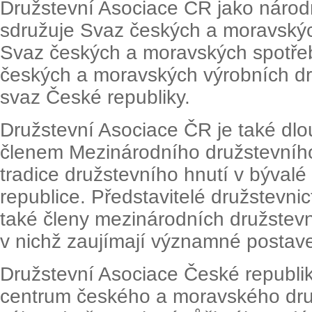
Družstevní Asociace ČR jako národn
sdružuje Svaz českých a moravskýc
Svaz českých a moravských spotřeb
českých a moravských výrobních d
svaz České republiky.
Družstevní Asociace ČR je také d
členem Mezinárodního družstevníh
tradice družstevního hnutí v býval
republice. Představitelé družstevnic
také členy mezinárodních družstevn
v nichž zaujímají významné postave
Družstevní Asociace České republik
centrum českého a moravského druž