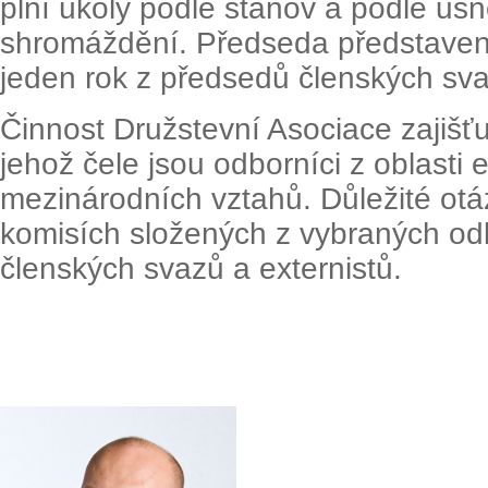
plní úkoly podle stanov a podle us
shromáždění. Předseda představens
jeden rok z předsedů členských sv
Činnost Družstevní Asociace zajišťu
jehož čele jsou odborníci z oblasti
mezinárodních vztahů. Důležité otá
komisích složených z vybraných odb
členských svazů a externistů.