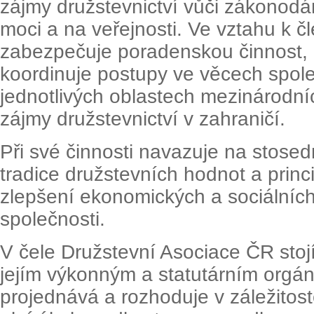
zájmy družstevnictví vůči zákonodá
moci a na veřejnosti. Ve vztahu k 
zabezpečuje poradenskou činnost, leg
koordinuje postupy ve věcech spol
jednotlivých oblastech mezinárodní
zájmy družstevnictví v zahraničí.
Při své činnosti navazuje na stosedm
tradice družstevních hodnot a princi
zlepšení ekonomických a sociálníc
společnosti.
V čele Družstevní Asociace ČR stojí
jejím výkonným a statutárním orgá
projednává a rozhoduje v záležitos